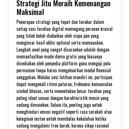
Strategi Jitu Meraih Kemenangan
Maksimal
Penerapan strategi yang tepat dan terukur dalam
setiap sesi taruhan digital memegang peranan krusial
yang tidak boleh diabaikan oleh siapa pun yang
mengincar hasil akhir optimal serta memuaskan.
Langkah awal yang sangat disarankan adalah dengan
memanfaatkan mode demo gratis yang biasanya
disediakan oleh penyedia platform guna menguji pola
permainan tanpa harus mengeluarkan modal finansial
sungguhan. Melalui sesi latihan mandiri ini, partisipan
dapat mengenali ritme putaran, frekuensi kemunculan
simbol khusus, serta menentukan besar taruhan yang
paling ideal sesuai dengan karakteristik mesin yang
sedang dimainkan. Selain itu, penting juga untuk
menghindari emosi negatif seperti rasa serakah atau
keinginan instan untuk membalas kekalahan ketika
sedang mengalami tren buruk, karena sikap rasional