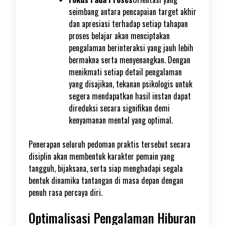
seimbang antara pencapaian target akhir
dan apresiasi terhadap setiap tahapan
proses belajar akan menciptakan
pengalaman berinteraksi yang jauh lebih
bermakna serta menyenangkan. Dengan
menikmati setiap detail pengalaman
yang disajikan, tekanan psikologis untuk
segera mendapatkan hasil instan dapat
direduksi secara signifikan demi
kenyamanan mental yang optimal.
Penerapan seluruh pedoman praktis tersebut secara
disiplin akan membentuk karakter pemain yang
tangguh, bijaksana, serta siap menghadapi segala
bentuk dinamika tantangan di masa depan dengan
penuh rasa percaya diri.
Optimalisasi Pengalaman Hiburan