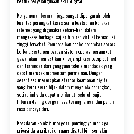
bentuk penyalahgunaan akun digital.
Kenyamanan bermain juga sangat dipengaruhi oleh
kualitas perangkat keras serta kestabilan koneksi
internet yang digunakan sehari-hari dalam
mengakses berbagai sajian hiburan virtual beresolusi
tinggi tersebut. Pembersihan cache peramban secara
berkala serta pembaruan sistem operasi perangkat
gawai akan memastikan kinerja aplikasi tetap optimal
dan terhindar dari gangguan teknis mendadak yang
dapat merusak momentum permainan. Dengan
senantiasa menerapkan standar keamanan digital
yang ketat serta bijak dalam mengelola perangkat,
setiap individu dapat menikmati seluruh sajian
hiburan daring dengan rasa tenang, aman, dan penuh
rasa percaya diri.
Kesadaran kolektif mengenai pentingnya menjaga
privasi data pribadi di ruang digital kini semakin