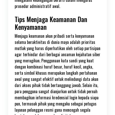
mengalami kebingungan berarti dalam mengurus
prosedur administratif awal.
Tips Menjaga Keamanan Dan
Kenyamanan
Menjaga keamanan akun pribadi serta kenyamanan
selama beraktivitas di dunia maya adalah prioritas
mutlak yang harus diperhatikan oleh setiap partisipan
agar terhindar dari berbagai ancaman kejahatan siber
yang merugikan. Penggunaan kata sandi yang kuat
dengan kombinasi huruf besar, huruf kecil, angka,
serta simbol khusus merupakan langkah pertahanan
awal yang sangat efektif untuk melindungi data akun
dari akses pihak tidak bertanggung jawab. Selain itu,
para pengguna sangat dianjurkan untuk tidak pernah
membagikan informasi kredensial login kepada siapa
pun, termasuk pihak yang mengaku sebagai petugas
layanan pelanggan resmi guna mencegah segala