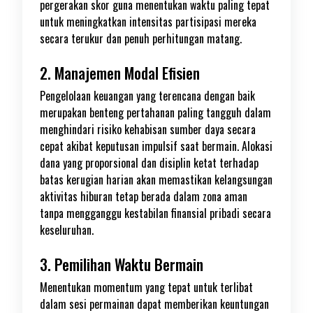
pergerakan skor guna menentukan waktu paling tepat
untuk meningkatkan intensitas partisipasi mereka
secara terukur dan penuh perhitungan matang.
2. Manajemen Modal Efisien
Pengelolaan keuangan yang terencana dengan baik
merupakan benteng pertahanan paling tangguh dalam
menghindari risiko kehabisan sumber daya secara
cepat akibat keputusan impulsif saat bermain. Alokasi
dana yang proporsional dan disiplin ketat terhadap
batas kerugian harian akan memastikan kelangsungan
aktivitas hiburan tetap berada dalam zona aman
tanpa mengganggu kestabilan finansial pribadi secara
keseluruhan.
3. Pemilihan Waktu Bermain
Menentukan momentum yang tepat untuk terlibat
dalam sesi permainan dapat memberikan keuntungan