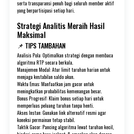
serta transparansi penuh bagi seluruh member aktif
yang berpartisipasi setiap hari.
Strategi Analitis Meraih Hasil
Maksimal
📌 TIPS TAMBAHAN
Analisis Pola: Optimalkan strategi dengan membaca
algoritma RTP secara berkala.
Manajemen Modal: Atur limit taruhan harian untuk
menjaga kestabilan saldo akun.
Waktu Emas: Manfaatkan jam gacor untuk
meningkatkan probabilitas kemenangan besar.
Bonus Progresif: Klaim bonus setiap hari untuk
memperluas peluang taruhan tanpa henti.
Akses Instan: Gunakan link alternatif resmi agar
koneksi permainan tetap stabil.
Taktik Gacor: Pancing algoritma lewat taruhan kecil,