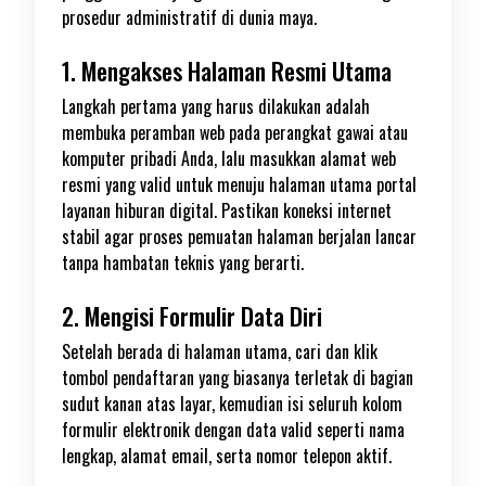
prosedur administratif di dunia maya.
1. Mengakses Halaman Resmi Utama
Langkah pertama yang harus dilakukan adalah
membuka peramban web pada perangkat gawai atau
komputer pribadi Anda, lalu masukkan alamat web
resmi yang valid untuk menuju halaman utama portal
layanan hiburan digital. Pastikan koneksi internet
stabil agar proses pemuatan halaman berjalan lancar
tanpa hambatan teknis yang berarti.
2. Mengisi Formulir Data Diri
Setelah berada di halaman utama, cari dan klik
tombol pendaftaran yang biasanya terletak di bagian
sudut kanan atas layar, kemudian isi seluruh kolom
formulir elektronik dengan data valid seperti nama
lengkap, alamat email, serta nomor telepon aktif.