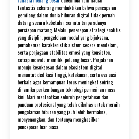
rahasia menang besar
queenhoki raih hadiah
fantastis sekarang membuktikan bahwa pencapaian
gemilang dalam dunia hiburan digital tidak pernah
datang secara kebetulan semata tanpa adanya
persiapan matang. Melalui penerapan strategi analitis
yang disiplin, pengelolaan modal yang bijaksana,
pemahaman karakteristik sistem secara mendalam,
serta penjagaan stabilitas emosi yang konsisten,
setiap individu memiliki peluang besar. Perjalanan
menuju kesuksesan dalam ekosistem digital
menuntut dedikasi tinggi, ketekunan, serta evaluasi
berkala agar kemampuan terus meningkat seiring
dinamika perkembangan teknologi permainan masa
kini. Mari manfaatkan seluruh pengetahuan dan
panduan profesional yang telah dibahas untuk meraih
pengalaman hiburan yang jauh lebih bermakna,
menyenangkan, dan tentunya menghasilkan
pencapaian luar biasa.