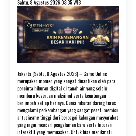
Sabtu, 8 Agustus 2026 03:35 WIB
Jakarta (Sabtu, 8 Agustus 2026) – Game Online
merupakan momen yang sangat dinantikan oleh para
pencinta hiburan digital di tanah air yang selalu
memburu keseruan maksimal serta keuntungan
berlimpah setiap harinya. Dunia hiburan daring terus
mengalami perkembangan yang sangat pesat, memicu
antusiasme tinggi dari berbagai kalangan masyarakat
yang ingin mencari pengalaman baru serta hiburan
interaktif yang memuaskan. Untuk bisa menikmati