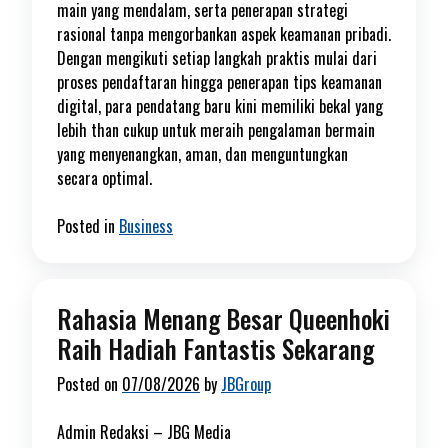
main yang mendalam, serta penerapan strategi
rasional tanpa mengorbankan aspek keamanan pribadi.
Dengan mengikuti setiap langkah praktis mulai dari
proses pendaftaran hingga penerapan tips keamanan
digital, para pendatang baru kini memiliki bekal yang
lebih than cukup untuk meraih pengalaman bermain
yang menyenangkan, aman, dan menguntungkan
secara optimal.
Posted in
Business
Rahasia Menang Besar Queenhoki
Raih Hadiah Fantastis Sekarang
Posted on
07/08/2026
by
JBGroup
Admin Redaksi –
JBG Media