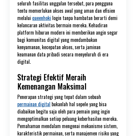
seluruh fasilitas unggulan tersebut, para pengguna
tentu memerlukan akses awal yang aman dan efisien
melalui
queenhoki
login tanpa hambatan berarti demi
kelancaran aktivitas bermain mereka. Kehadiran
platform hiburan modern ini memberikan angin segar
bagi komunitas digital yang mendambakan
kenyamanan, kecepatan akses, serta jaminan
keamanan data pribadi secara menyeluruh di era
digital.
Strategi Efektif Meraih
Kemenangan Maksimal
Penerapan strategi yang tepat dalam sebuah
permainan digital
bukanlah hal sepele yang bisa
diabaikan begitu saja oleh para pemain yang ingin
mengoptimalkan setiap peluang keberhasilan mereka.
Pemahaman mendalam mengenai mekanisme sistem,
karakteristik permainan, serta manajemen risiko yang