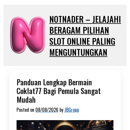
Skip
to
NOTNADER – JELAJAHI
content
BERAGAM PILIHAN
SLOT ONLINE PALING
MENGUNTUNGKAN
Panduan Lengkap Bermain
Coklat77 Bagi Pemula Sangat
Mudah
Posted on
08/08/2026
by
JBGroup