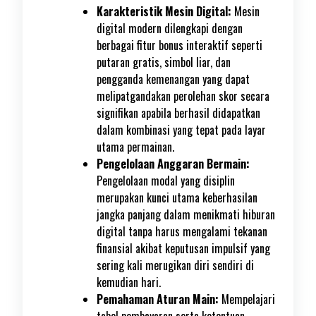
Karakteristik Mesin Digital:
Mesin
digital modern dilengkapi dengan
berbagai fitur bonus interaktif seperti
putaran gratis, simbol liar, dan
pengganda kemenangan yang dapat
melipatgandakan perolehan skor secara
signifikan apabila berhasil didapatkan
dalam kombinasi yang tepat pada layar
utama permainan.
Pengelolaan Anggaran Bermain:
Pengelolaan modal yang disiplin
merupakan kunci utama keberhasilan
jangka panjang dalam menikmati hiburan
digital tanpa harus mengalami tekanan
finansial akibat keputusan impulsif yang
sering kali merugikan diri sendiri di
kemudian hari.
Pemahaman Aturan Main:
Mempelajari